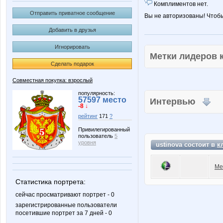
Комплиментов нет.
Отправить приватное сообщение
Вы не авторизованы! Чтоб
Добавить в друзья
Игнорировать
Метки лидеров
Сделать подарок
Совместная покупка: взрослый
популярность:
57597 место
Интервью
-8 ↓
рейтинг
171
?
Привилегированный
пользователь
5
уровня
ustinova состоит в
к
Ме
Статистика портрета:
сейчас просматривают портрет - 0
зарегистрированные пользователи
посетившие портрет за 7 дней - 0